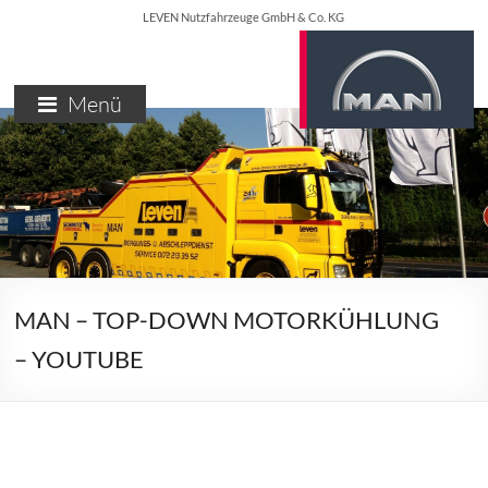
Skip
LEVEN Nutzfahrzeuge GmbH & Co. KG
to
content
LEVEN
Menü
–
MAN
SERVICEPARTNER
NETTETAL
MAN
Truck
MAN – TOP-DOWN MOTORKÜHLUNG
&
– YOUTUBE
Bus
Service
Nettetal